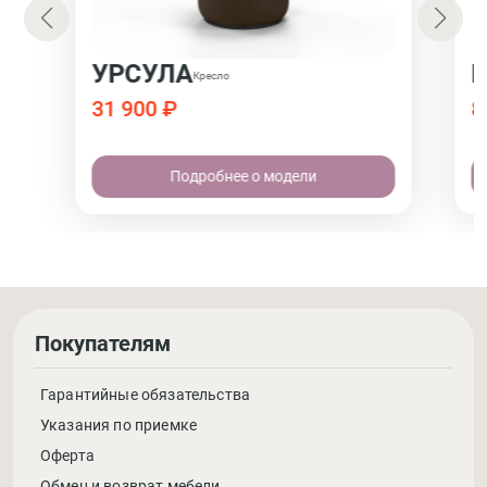
УРСУЛА
Б
Кресло
31 900 ₽
8
Подробнее о модели
Покупателям
Гарантийные обязательства
Указания по приемке
Оферта
Обмен и возврат мебели