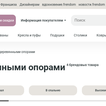
Франшиза
Дизайнерам
вдохновение.frendom
новости.frendom
 и скидки
Информация покупателям
ваны
Кресла и пуфы
Подушки
Столики
Ковр
 деревянными опорами
янными опорами
4 брендовых товара
зал
В спальню
Высоки