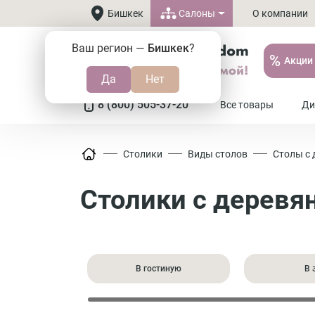
Салоны
Бишкек
О компании
Ваш регион —
Бишкек
?
%
Акции
8 (800) 505-37-20
Все товары
Ди
Столики
Виды столов
Столы с
Столики с дерев
В гостиную
В 