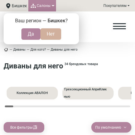
Бишкек
Салоны
Покупателям
Ваш регион —
Бишкек
?
Диваны
Для кого?
Диваны для него
Диваны для него
34 брендовых товара
Трехсекционный АприКлик
Коллекция АВАЛОН
Пр
нью
Все фильтры
По умолчанию