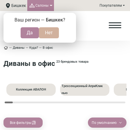
Бишкек
Салоны
Покупателям
Ваш регион —
Бишкек
?
Диваны
Куда?
В офис
Диваны в офис
23 брендовых товара
Трехсекционный АприКлик
Коллекция АВАЛОН
Пр
нью
Все фильтры
По умолчанию