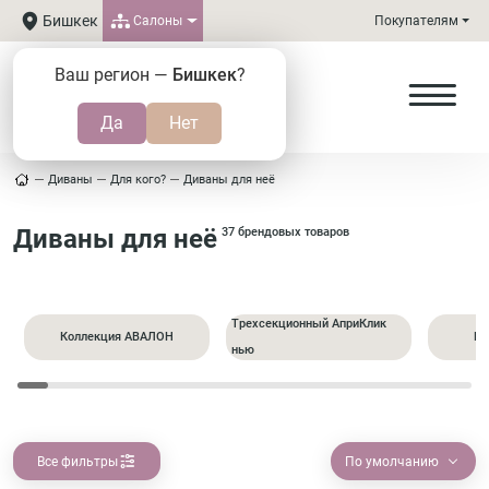
Бишкек
Салоны
Покупателям
Ваш регион —
Бишкек
?
Диваны
Для кого?
Диваны для неё
Диваны для неё
37 брендовых товаров
Трехсекционный АприКлик
Коллекция АВАЛОН
Пр
нью
Все фильтры
По умолчанию