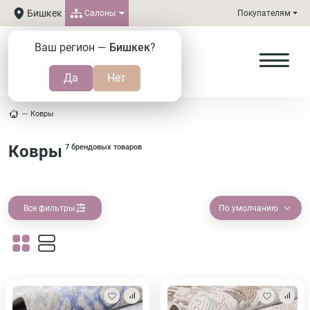
Бишкек
Салоны
Покупателям
Ваш регион —
Бишкек
?
Ковры
Ковры
7 брендовых товаров
Все фильтры
По умолчанию