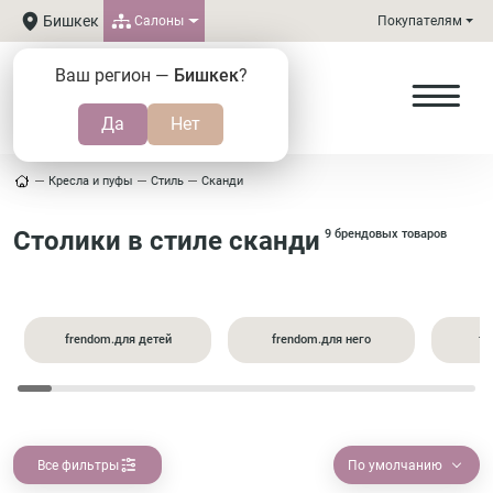
Бишкек
Салоны
Покупателям
Ваш регион —
Бишкек
?
Кресла и пуфы
Стиль
Сканди
Столики в стиле сканди
9 брендовых товаров
frendom.для детей
frendom.для него
fr
Все фильтры
По умолчанию