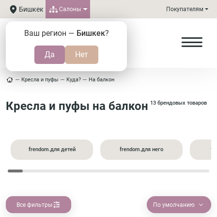
Бишкек
Салоны
Покупателям
Ваш регион —
Бишкек
?
Кресла и пуфы
Куда?
На балкон
Кресла и пуфы на балкон
13 брендовых товаров
frendom.для детей
frendom.для него
fr
Все фильтры
По умолчанию