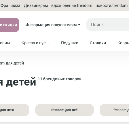
Франшиза
Дизайнерам
вдохновение.frendom
новости.frendom
 и скидки
Информация покупателям
ваны
Кресла и пуфы
Подушки
Столики
Ковр
om.для детей
я детей
11 брендовых товаров
.для него
frendom.для неё
frendom.