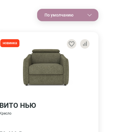
По умолчанию
новинка
ВИТО НЬЮ
Кресло