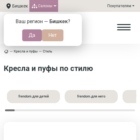
Бишкек
Салоны
Покупателям
Ваш регион —
Бишкек
?
Кресла и пуфы
Стиль
Кресла и пуфы по стилю
frendom.для детей
frendom.для него
fr