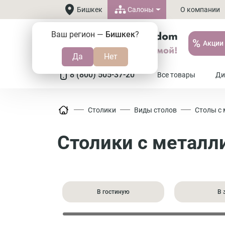
Салоны
Бишкек
О компании
Ваш регион —
Бишкек
?
%
Акции
8 (800) 505-37-20
Все товары
Ди
Столики
Виды столов
Столы с
Столики с металл
В гостиную
В 