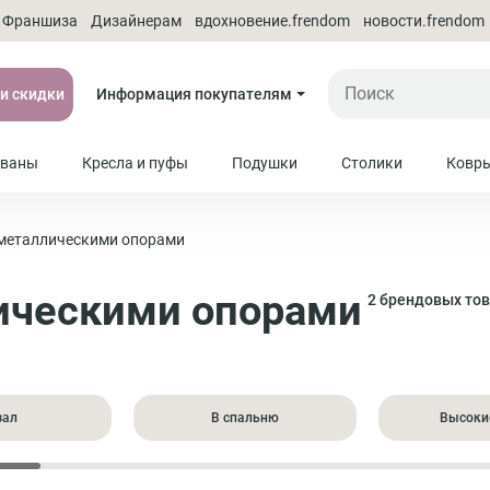
Франшиза
Дизайнерам
вдохновение.frendom
новости.frendom
 и скидки
Информация покупателям
ваны
Кресла и пуфы
Подушки
Столики
Ковр
 металлическими опорами
ическими опорами
2 брендовых то
зал
В спальню
Высоки