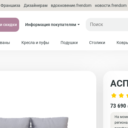
Франшиза
Дизайнерам
вдохновение.frendom
новости.frendom
 и скидки
Информация покупателям
ваны
Кресла и пуфы
Подушки
Столики
Ковр
АС
73 690
На моме
региона