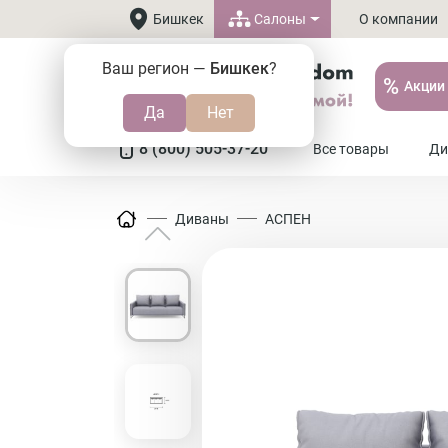
Салоны
Бишкек
О компании
Ваш регион —
Бишкек
?
%
Акции
8 (800) 505-37-20
Все товары
Ди
Диваны
АСПЕН