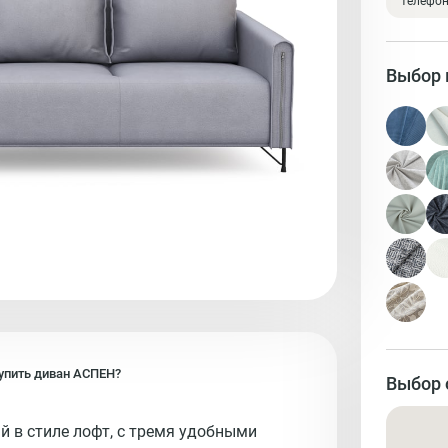
телефо
Выбор 
упить
диван
АСПЕН?
Выбор 
 в стиле лофт, с тремя удобными