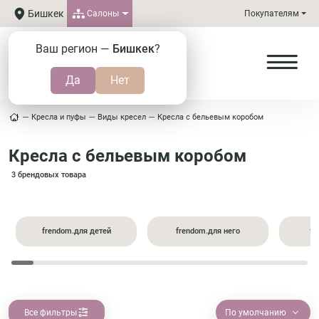
Бишкек
Салоны
Покупателям
Ваш регион —
Бишкек
?
Кресла и пуфы
Виды кресел
Кресла с бельевым коробом
Кресла с бельевым коробом
3 брендовых товара
frendom.для детей
frendom.для него
fr
Все фильтры
По умолчанию