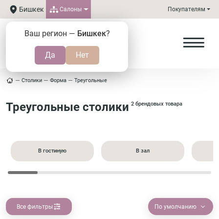
Бишкек
Салоны
Покупателям
Ваш регион —
Бишкек
?
Столики
Форма
Треугольные
Треугольные столики
2 брендовых товара
В гостиную
В зал
Все фильтры
По умолчанию