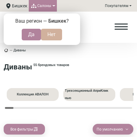
Бишкек
Салоны
Покупателям
Ваш регион —
Бишкек
?
Диваны
Диваны
55 брендовых товаров
Трехсекционный АприКлик
Коллекция АВАЛОН
Пр
нью
Все фильтры
По умолчанию