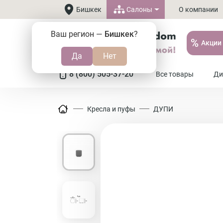
Салоны
Бишкек
О компании
Ваш регион —
Бишкек
?
%
Акции
8 (800) 505-37-20
Все товары
Ди
Кресла и пуфы
ДУПИ