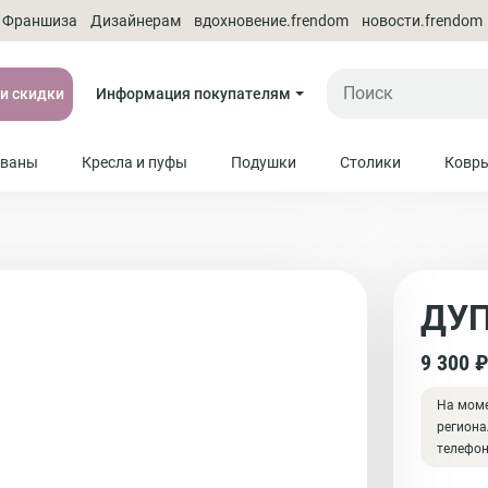
Франшиза
Дизайнерам
вдохновение.frendom
новости.frendom
 и скидки
Информация покупателям
ваны
Кресла и пуфы
Подушки
Столики
Ковр
ДУ
9 300 
На моме
региона
телефо