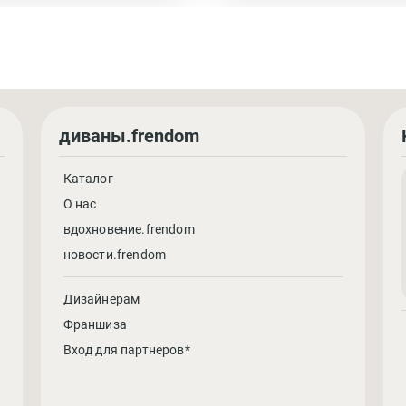
диваны.frendom
Каталог
О нас
вдохновение.frendom
новости.frendom
Дизайнерам
Франшиза
Вход для партнеров*