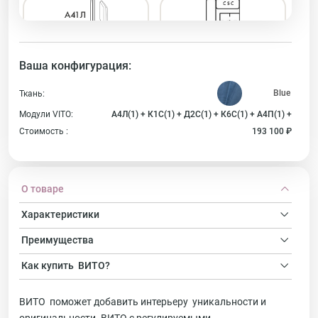
А41Л
С5С
1
1
Ваша конфигурация:
В1С
В2С
Ткань:
1
1
Модули VITO:
А4Л(1) + К1С(1) + Д2С(1) + К6С(1) + А4П(1) +
Стоимость :
193 100 ₽
В3С
ПДЛ
1
1
О товаре
ПДП
А42Л
1
1
Характеристики
Преимущества
А42П
А43Л
1
Как купить
ВИТО?
А43П
ВИТО поможет добавить интерьеру уникальности и