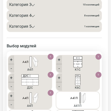
Категория 3
10 коллекций
Категория 4
8 коллекций
Категория 5
1 коллекция
Выбор модулей
1
1
+
+
-
-
А4Л
К1С
1
1
+
+
-
-
Д2С
К6С
1
1
+
-
А4П
А41П
1
1